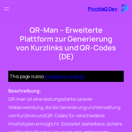
Skip
PiccMaQ Dev
to
content
QR-Man – Erweiterte
Plattform zur Generierung
von Kurzlinks und QR-Codes
(DE)
This page is also
available in english.
Beschreibung:
QR-man ist eine leistungsstarke Laravel-
Webanwendung, die die Generierung und Verwaltung
von Kurzlinks und QR-Codes für verschiedene
Inhaltstypen ermöglicht. Sie bietet skalierbare, sichere