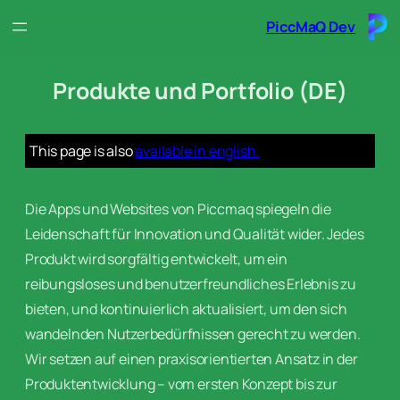
Skip
PiccMaQ Dev
to
content
Produkte und Portfolio (DE)
This page is also
available in english.
Die Apps und Websites von Piccmaq spiegeln die
Leidenschaft für Innovation und Qualität wider. Jedes
Produkt wird sorgfältig entwickelt, um ein
reibungsloses und benutzerfreundliches Erlebnis zu
bieten, und kontinuierlich aktualisiert, um den sich
wandelnden Nutzerbedürfnissen gerecht zu werden.
Wir setzen auf einen praxisorientierten Ansatz in der
Produktentwicklung – vom ersten Konzept bis zur