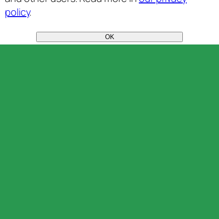
policy
.
OK